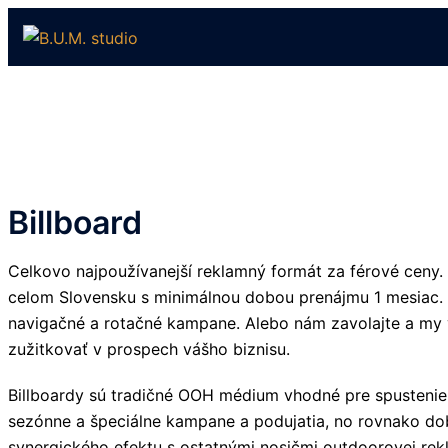
Preskočiť
na
obsah
Billboard
Celkovo najpoužívanejší reklamný formát za férové ceny
celom Slovensku s minimálnou dobou prenájmu 1 mesiac. 
navigačné a rotačné kampane. Alebo nám zavolajte a my 
zužitkovať v prospech vášho biznisu.
Billboardy sú tradičné OOH médium vhodné pre spusteni
sezónne a špeciálne kampane a podujatia, no rovnako do
synergického efektu s ostatnými nosičmi outdoorovej rek