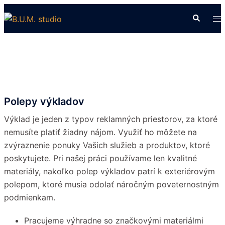
Preskočiť
Search
To
na
me
obsah
Polepy výkladov
Výklad je jeden z typov reklamných priestorov, za ktoré
nemusíte platiť žiadny nájom. Využiť ho môžete na
zvýraznenie ponuky Vašich služieb a produktov, ktoré
poskytujete. Pri našej práci používame len kvalitné
materiály, nakoľko polep výkladov patrí k exteriérovým
polepom, ktoré musia odolať náročným poveternostným
podmienkam.
Pracujeme výhradne so značkovými materiálmi