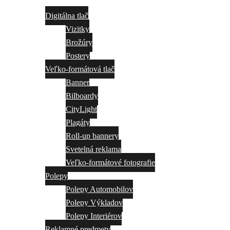
Služby
Digitálna tlač
Vizitky
Brožúry
Postery
Veľko-formátová tlač
Banner
Bilboardy
CityLight
Plagáty
Roll-up bannery
Svetelná reklama
Veľko-formátové fotografie
Polepy
Polepy Automobilov
Polepy Výkladov
Polepy Interiérov
Reklamné predmety