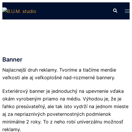
Preskočiť
Search
To
na
me
obsah
Banner
Najlacnejší druh reklamy. Tvoríme a tlačíme menšie
veľkosti ale aj veľkoplošné nad-rozmerné bannery.
Exteriérový banner je jednoduchý na upevnenie vďaka
okám vyrobeným priamo na médiu. Výhodou je, že je
ľahko presúvateľný, ale tak isto vydrží na jednom mieste
aj za nepriaznivých poveternostných podmienok
minimálne 2 roky. To z neho robí univerzálnu možnosť
reklamy.